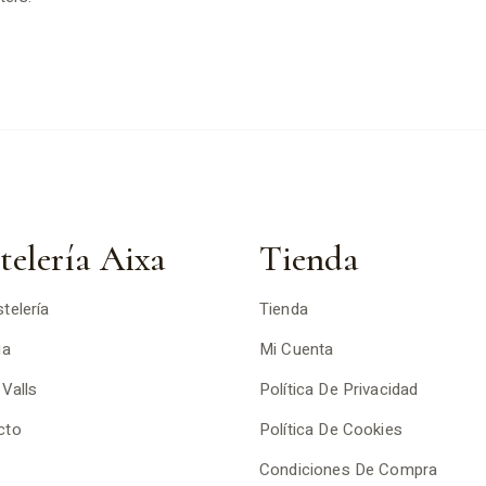
Navidad
Roscón de Reyes
telería Aixa
Tienda
telería
Tienda
ia
Mi Cuenta
 Valls
Política De Privacidad
cto
Política De Cookies
Condiciones De Compra