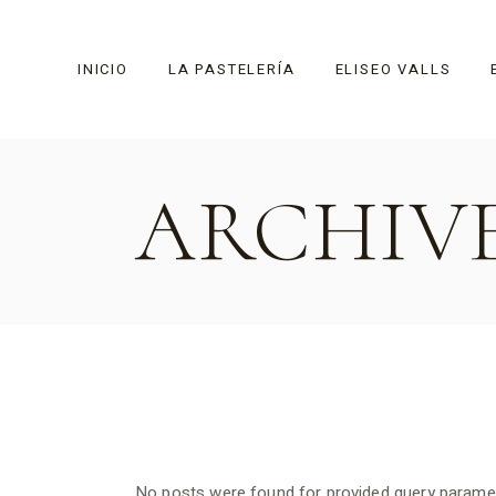
Skip
to
the
content
INICIO
LA PASTELERÍA
ELISEO VALLS
ARCHIV
Historia
No posts were found for provided query parame