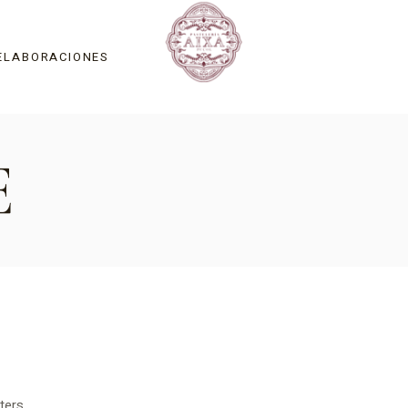
ELABORACIONES
E
Tradiciones y fiestas
Tartas y mousses
Cocas Saladas
La Mocaorà
Pastas de Té
Chocolate
Helados Artesanos
Catering
ters.