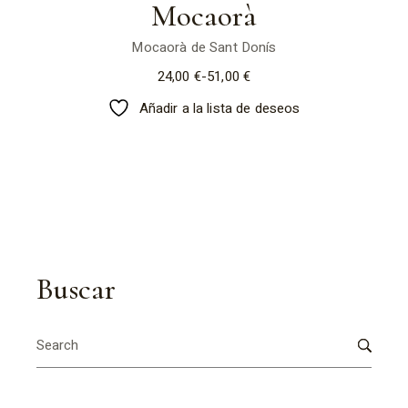
Mocaorà
Mocaorà de Sant Donís
24,00
€
-
51,00
€
Rango
de
Añadir a la lista de deseos
precios:
desde
24,00 €
hasta
51,00 €
Buscar
Search
for: