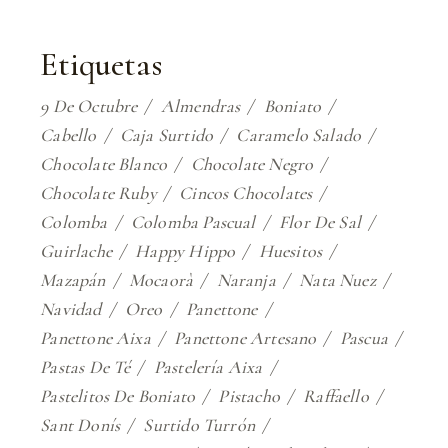
Etiquetas
9 De Octubre
Almendras
Boniato
Cabello
Caja Surtido
Caramelo Salado
Chocolate Blanco
Chocolate Negro
Chocolate Ruby
Cincos Chocolates
Colomba
Colomba Pascual
Flor De Sal
Guirlache
Happy Hippo
Huesitos
Mazapán
Mocaorà
Naranja
Nata Nuez
Navidad
Oreo
Panettone
Panettone Aixa
Panettone Artesano
Pascua
Pastas De Té
Pastelería Aixa
Pastelitos De Boniato
Pistacho
Raffaello
Sant Donís
Surtido Turrón