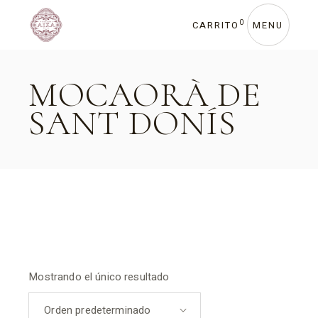
Skip
to
the
0
CARRITO
MENU
content
MOCAORÀ DE
SANT DONÍS
Mostrando el único resultado
Orden predeterminado