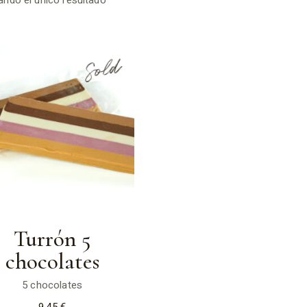
ndo el único resultado
Navidad
Roscón de Reyes
Sold
Turrón 5
chocolates
5 chocolates