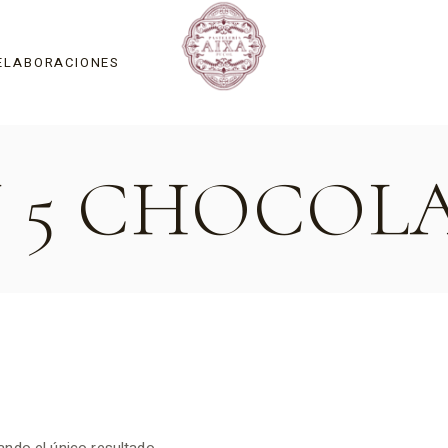
ELABORACIONES
 5 CHOCOL
Tradiciones y fiestas
Tartas y mousses
Cocas Saladas
La Mocaorà
Pastas de Té
Chocolate
Helados Artesanos
Catering