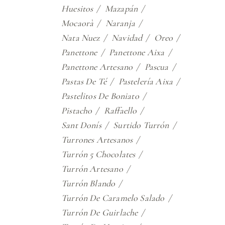
Huesitos
Mazapán
Mocaorà
Naranja
Nata Nuez
Navidad
Oreo
Panettone
Panettone Aixa
Panettone Artesano
Pascua
Pastas De Té
Pastelería Aixa
Pastelitos De Boniato
Pistacho
Raffaello
Sant Donís
Surtido Turrón
Turrones Artesanos
Turrón 5 Chocolates
Turrón Artesano
Turrón Blando
Turrón De Caramelo Salado
Turrón De Guirlache