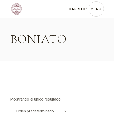
Skip
to
the
0
CARRITO
MENU
content
BONIATO
Mostrando el único resultado
Orden predeterminado