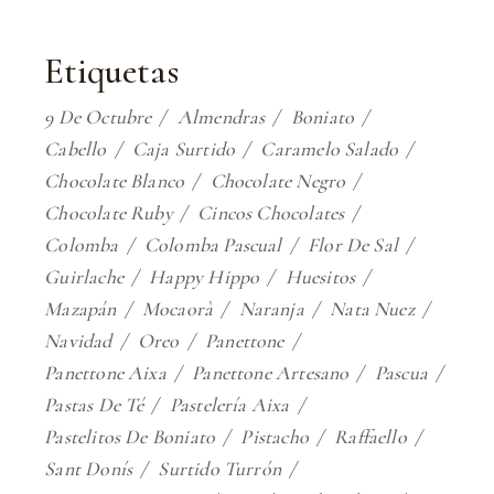
Etiquetas
9 De Octubre
Almendras
Boniato
Cabello
Caja Surtido
Caramelo Salado
Chocolate Blanco
Chocolate Negro
Chocolate Ruby
Cincos Chocolates
Colomba
Colomba Pascual
Flor De Sal
Guirlache
Happy Hippo
Huesitos
Mazapán
Mocaorà
Naranja
Nata Nuez
Navidad
Oreo
Panettone
Panettone Aixa
Panettone Artesano
Pascua
Pastas De Té
Pastelería Aixa
Pastelitos De Boniato
Pistacho
Raffaello
Sant Donís
Surtido Turrón