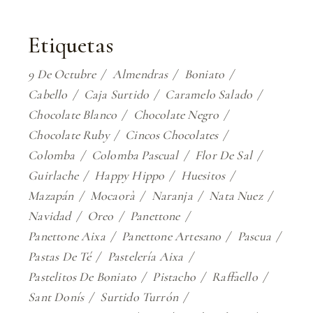
Etiquetas
9 De Octubre
Almendras
Boniato
Cabello
Caja Surtido
Caramelo Salado
Chocolate Blanco
Chocolate Negro
Chocolate Ruby
Cincos Chocolates
Colomba
Colomba Pascual
Flor De Sal
Guirlache
Happy Hippo
Huesitos
Mazapán
Mocaorà
Naranja
Nata Nuez
Navidad
Oreo
Panettone
Panettone Aixa
Panettone Artesano
Pascua
Pastas De Té
Pastelería Aixa
Pastelitos De Boniato
Pistacho
Raffaello
Sant Donís
Surtido Turrón