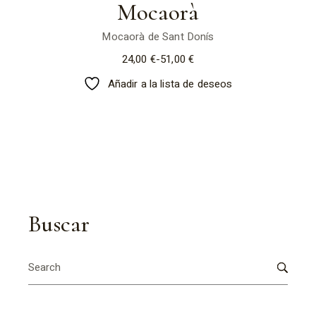
Mocaorà
Mocaorà de Sant Donís
24,00
€
-
51,00
€
Rango
de
Añadir a la lista de deseos
precios:
desde
24,00 €
hasta
51,00 €
Buscar
Search
for: